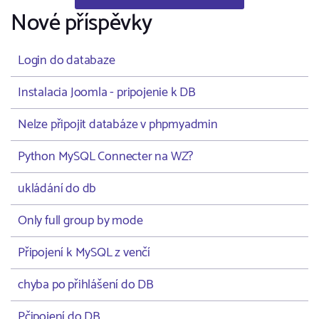
Nové příspěvky
Login do databaze
Instalacia Joomla - pripojenie k DB
Nelze připojit databáze v phpmyadmin
Python MySQL Connecter na WZ?
ukládání do db
Only full group by mode
Připojení k MySQL z venčí
chyba po přihlášení do DB
Pčipojení do DB