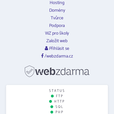
Hosting
Domény
Tvůrce
Podpora
WZ pro školy
Založit web
Přihlásit se
/webzdarma.cz
STATUS
FTP
HTTP
SQL
PHP