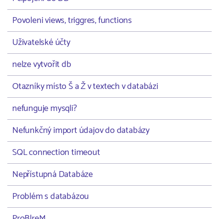
Povoleni views, triggres, functions
Uživatelské účty
nelze vytvořit db
Otazníky místo Š a Ž v textech v databázi
nefunguje mysqli?
Nefunkčný import údajov do databázy
SQL connection timeout
Nepřístupná Databáze
Problém s databázou
ProBlreM