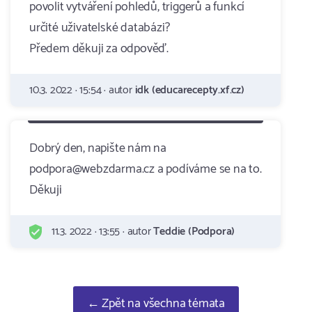
povolit vytváření pohledů, triggerů a funkcí
určité uživatelské databázi?
Předem děkuji za odpověď.
10.3. 2022 · 15:54 · autor
idk (educarecepty.xf.cz)
Dobrý den, napište nám na
podpora@webzdarma.cz a podíváme se na to.
Děkuji
11.3. 2022 · 13:55 · autor
Teddie (Podpora)
← Zpět na všechna témata