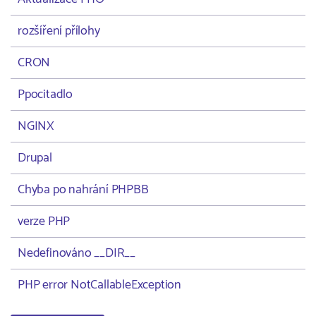
rozšíření přílohy
CRON
Ppocitadlo
NGINX
Drupal
Chyba po nahrání PHPBB
verze PHP
Nedefinováno __DIR__
PHP error NotCallableException