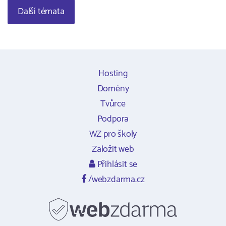
Další témata
Hosting
Domény
Tvůrce
Podpora
WZ pro školy
Založit web
Přihlásit se
/webzdarma.cz