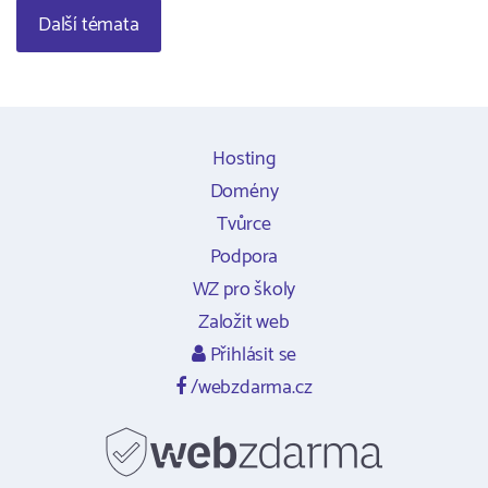
Další témata
Hosting
Domény
Tvůrce
Podpora
WZ pro školy
Založit web
Přihlásit se
/webzdarma.cz