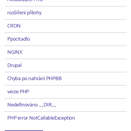
rozšíření přílohy
CRON
Ppocitadlo
NGINX
Drupal
Chyba po nahrání PHPBB
verze PHP
Nedefinováno __DIR__
PHP error NotCallableException