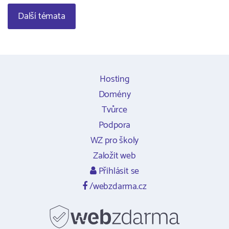
Další témata
Hosting
Domény
Tvůrce
Podpora
WZ pro školy
Založit web
Přihlásit se
/webzdarma.cz