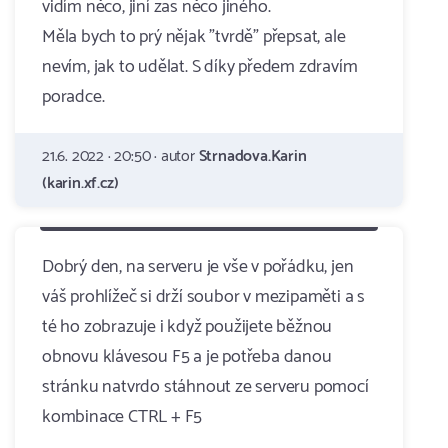
vidím něco, jiní zas něco jiného.
Měla bych to prý nějak "tvrdě" přepsat, ale
nevím, jak to udělat. S díky předem zdravím
poradce.
21.6. 2022 · 20:50 · autor
Strnadova.Karin
(karin.xf.cz)
Dobrý den, na serveru je vše v pořádku, jen
váš prohlížeč si drží soubor v mezipaměti a s
té ho zobrazuje i když použijete běžnou
obnovu klávesou F5 a je potřeba danou
stránku natvrdo stáhnout ze serveru pomocí
kombinace CTRL + F5