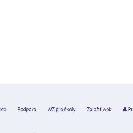
rce
Podpora
WZ pro školy
Založit web
Př