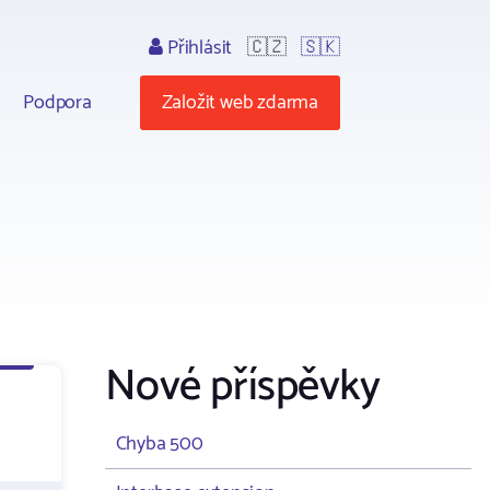
Přihlásit
🇨🇿
🇸🇰
Podpora
Založit web zdarma
Nové příspěvky
Chyba 500