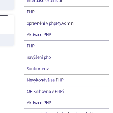
Interbase extension
PHP
oprávnění v phpMyAdmin
Aktivace PHP
PHP
navýšení php
Soubor .env
Nevykonává se PHP
QR knihovna v PHP?
Aktivace PHP