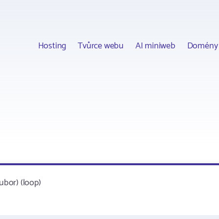
Hosting
Tvůrce webu
AI miniweb
Domény
ubor) (loop)