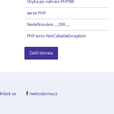
Chyba po nahrání PHPBB
verze PHP
Nedefinováno __DIR__
PHP error NotCallableException
Další témata
ihlásit se
/webzdarma.cz