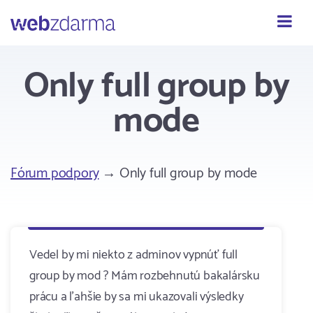
Webzdarma
Only full group by
mode
Fórum podpory
→ Only full group by mode
Vedel by mi niekto z adminov vypnúť full
group by mod ? Mám rozbehnutú bakalársku
prácu a ľahšie by sa mi ukazovali výsledky