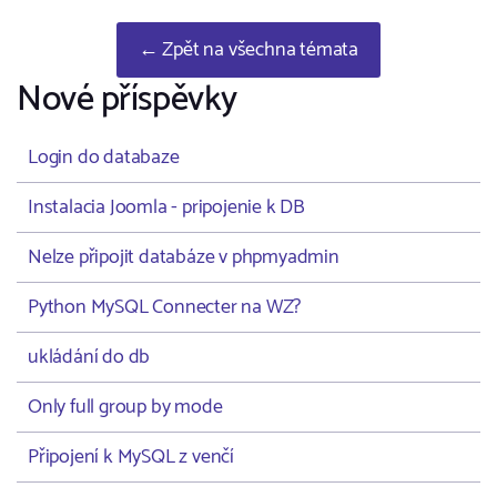
← Zpět na všechna témata
Nové příspěvky
Login do databaze
Instalacia Joomla - pripojenie k DB
Nelze připojit databáze v phpmyadmin
Python MySQL Connecter na WZ?
ukládání do db
Only full group by mode
Připojení k MySQL z venčí