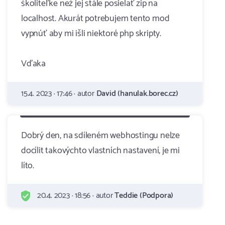
školiteľke než jej stále posielať zip na
localhost. Akurát potrebujem tento mod
vypnúť aby mi išli niektoré php skripty.
Vďaka
15.4. 2023 · 17:46 · autor
David (hanulak.borec.cz)
Dobrý den, na sdíleném webhostingu nelze
docílit takovýchto vlastních nastavení, je mi
líto.
20.4. 2023 · 18:56 · autor
Teddie (Podpora)