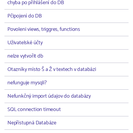
chyba po přihlášení do DB
Pčipojení do DB
Povoleni views, triggres, functions
Uživatelské účty
nelze vytvořit db
Otazníky místo Š a Ž v textech v databázi
nefunguje mysqli?
Nefunkčný import údajov do databázy
SQL connection timeout
Nepřístupná Databáze