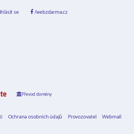
ihlásit se
/webzdarma.cz
Převod domény
í
Ochrana osobních údajů
Provozovatel
Webmail