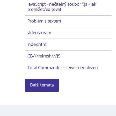
JavaScript - nečitelný soubor *.js - jak
prohlížet/editovat
Problém s textem
videostream
index.html
GB///refresh///JS
Total Commander - server nenalezen
Další témata