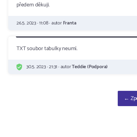
předem děkuji.
26.5. 2023 · 11:08 · autor
Franta
TXT soubor tabulky neumí.
30.5. 2023 · 21:31 · autor
Teddie (Podpora)
← Zpě