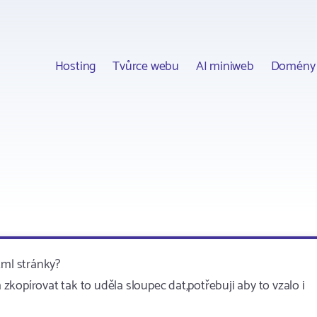
Hosting
Tvůrce webu
AI miniweb
Domény
tml stránky?
kopírovat tak to uděla sloupec dat,potřebuji aby to vzalo i