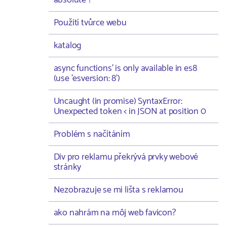
absolute ?
Použití tvůrce webu
katalog
async functions' is only available in es8
(use 'esversion: 8')
Uncaught (in promise) SyntaxError:
Unexpected token < in JSON at position 0
Problém s načítáním
Div pro reklamu překrývá prvky webové
stránky
Nezobrazuje se mi lišta s reklamou
ako nahrám na môj web favicon?