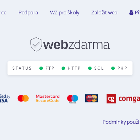
rce
Podpora
WZ pro školy
Založit web
Př
STATUS
FTP
HTTP
SQL
PHP
Podmínky použit