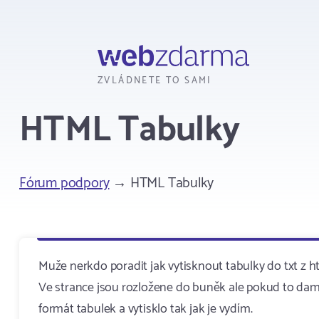
Webzdarma
ZVLÁDNETE TO SAMI
HTML Tabulky
Fórum podpory
→ HTML Tabulky
Muže nerkdo poradit jak vytisknout tabulky do txt z h
Ve strance jsou rozložene do buněk ale pokud to dam z
formát tabulek a vytisklo tak jak je vydím.