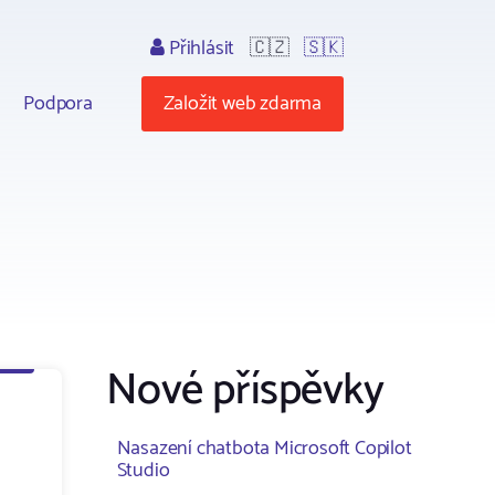
Přihlásit
🇨🇿
🇸🇰
Podpora
Založit web zdarma
Nové příspěvky
Nasazení chatbota Microsoft Copilot
Studio