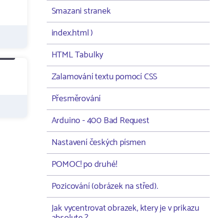
Smazani stranek
index.html )
HTML Tabulky
Zalamování textu pomocí CSS
Přesměrování
Arduino - 400 Bad Request
Nastavení českých písmen
POMOC! po druhé!
Pozicování (obrázek na střed).
Jak vycentrovat obrazek, ktery je v prikazu