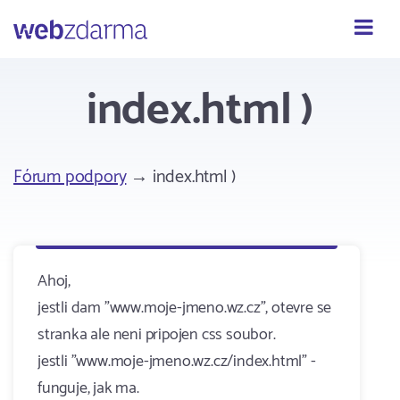
Webzdarma
index.html )
Fórum podpory
→ index.html )
Ahoj,
jestli dam "www.moje-jmeno.wz.cz", otevre se
stranka ale neni pripojen css soubor.
jestli "www.moje-jmeno.wz.cz/index.html" -
funguje, jak ma.