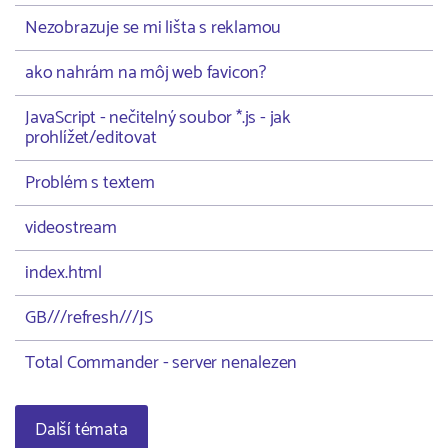
Nezobrazuje se mi lišta s reklamou
ako nahrám na môj web favicon?
JavaScript - nečitelný soubor *.js - jak
prohlížet/editovat
Problém s textem
videostream
index.html
GB///refresh///JS
Total Commander - server nenalezen
Další témata