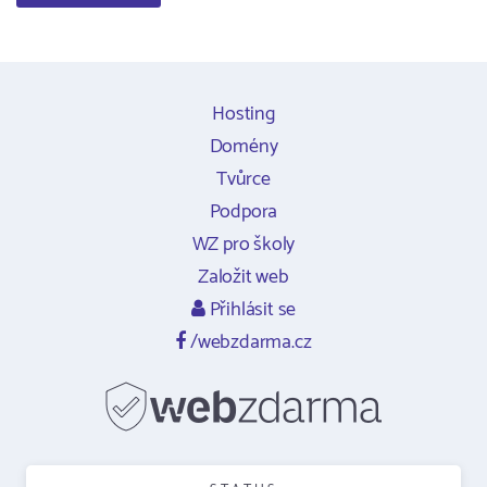
Hosting
Domény
Tvůrce
Podpora
WZ pro školy
Založit web
Přihlásit se
/webzdarma.cz