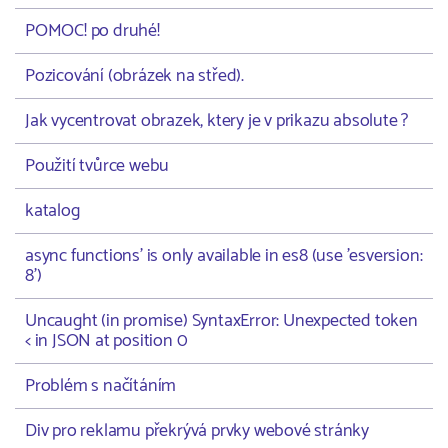
POMOC! po druhé!
Pozicování (obrázek na střed).
Jak vycentrovat obrazek, ktery je v prikazu absolute ?
Použití tvůrce webu
katalog
async functions' is only available in es8 (use 'esversion:
8')
Uncaught (in promise) SyntaxError: Unexpected token
< in JSON at position 0
Problém s načítáním
Div pro reklamu překrývá prvky webové stránky