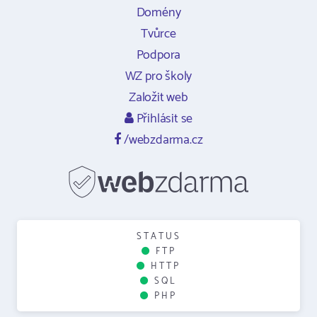
Domény
Tvůrce
Podpora
WZ pro školy
Založit web
Přihlásit se
/webzdarma.cz
STATUS
FTP
HTTP
SQL
PHP