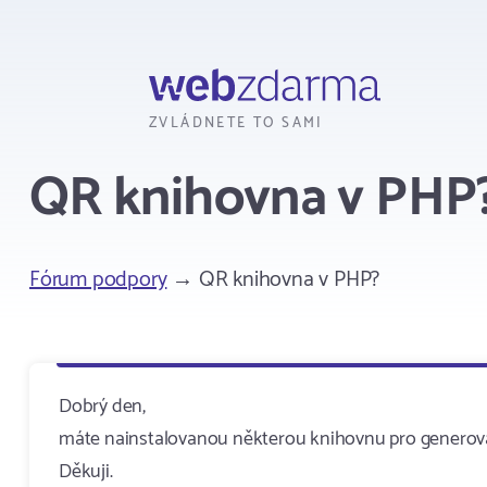
Webzdarma
ZVLÁDNETE TO SAMI
QR knihovna v PHP
Fórum podpory
→ QR knihovna v PHP?
Dobrý den,
máte nainstalovanou některou knihovnu pro generová
Děkuji.