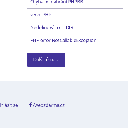
Chyba po nahrání PHPBB
verze PHP
Nedefinováno __DIR__
PHP error NotCallableException
Další témata
ihlásit se
/webzdarma.cz