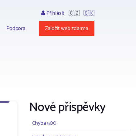
Přihlásit
🇨🇿
🇸🇰
Podpora
Založit web zdarma
Nové příspěvky
Chyba 500