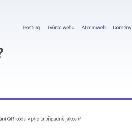
Hosting
Tvůrce webu
AI miniweb
Domény
?
ní QR kódu v php (a případně jakou)?