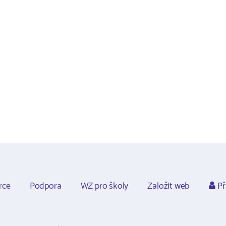
rce
Podpora
WZ pro školy
Založit web
Př