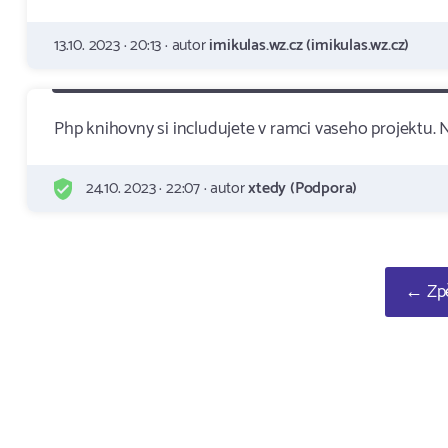
13.10. 2023 · 20:13 · autor
imikulas.wz.cz (imikulas.wz.cz)
Php knihovny si includujete v ramci vaseho projektu. 
24.10. 2023 · 22:07 · autor
xtedy (Podpora)
← Zpě