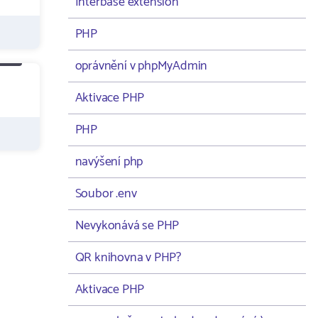
Interbase extension
PHP
oprávnění v phpMyAdmin
Aktivace PHP
PHP
navýšení php
Soubor .env
Nevykonává se PHP
QR knihovna v PHP?
Aktivace PHP