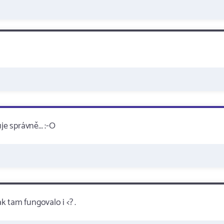
 správně... :-O
 tam fungovalo i <? .