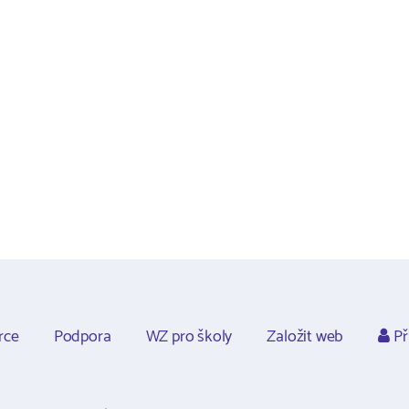
rce
Podpora
WZ pro školy
Založit web
Př