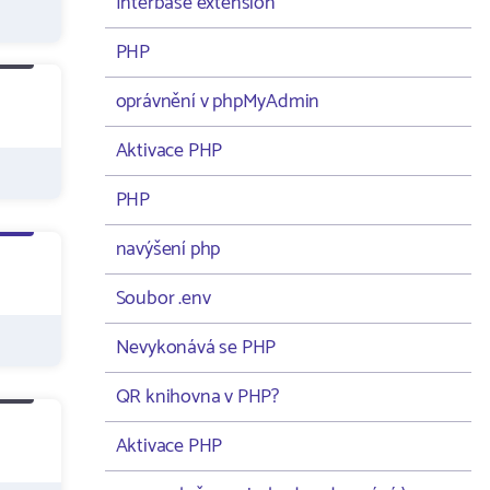
Interbase extension
PHP
oprávnění v phpMyAdmin
Aktivace PHP
PHP
navýšení php
Soubor .env
Nevykonává se PHP
QR knihovna v PHP?
Aktivace PHP