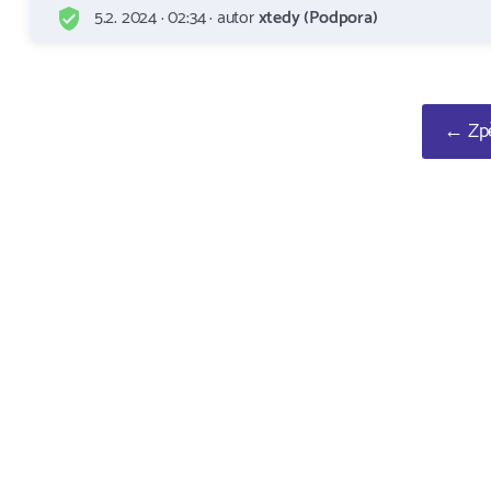
5.2. 2024 · 02:34 · autor
xtedy (Podpora)
← Zpě