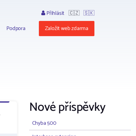
Přihlásit
🇨🇿
🇸🇰
Podpora
Založit web zdarma
Nové příspěvky
,
Chyba 500