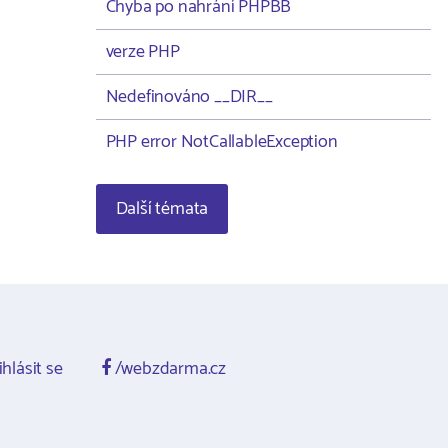
Chyba po nahrání PHPBB
verze PHP
Nedefinováno __DIR__
PHP error NotCallableException
Další témata
ihlásit se
/webzdarma.cz