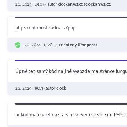
2.2. 2024 · 03:05 · autor
clockan.wz.cz (clockan.wz.cz)
php skript musi zacinat <?php
2.2. 2024 · 17:20 · autor
xtedy (Podpora)
Úplně ten samý kód na jiné Webzdarma stránce funguje
2.2. 2024 · 19:01 · autor
clock
pokud mate ucet na starsim serveru se starsim PHP tak