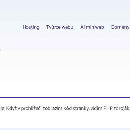
Hosting
Tvůrce webu
AI miniweb
Domény
P
je. Když v prohlížeči zobrazím kód stránky, vidím PHP zdroják