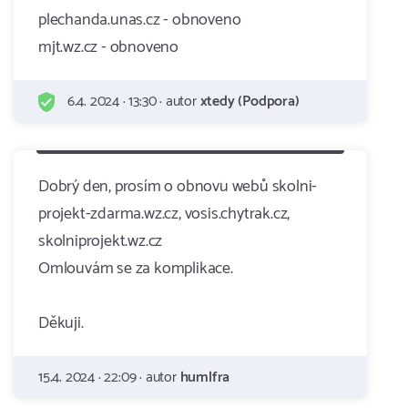
plechanda.unas.cz - obnoveno
mjt.wz.cz - obnoveno
6.4. 2024 · 13:30 · autor
xtedy (Podpora)
Dobrý den, prosím o obnovu webů skolni-
projekt-zdarma.wz.cz, vosis.chytrak.cz,
skolniprojekt.wz.cz
Omlouvám se za komplikace.
Děkuji.
15.4. 2024 · 22:09 · autor
humlfra