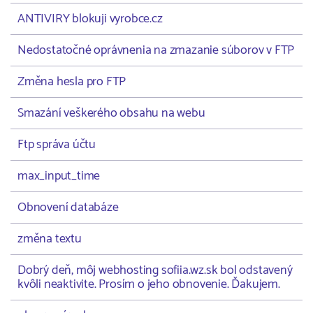
ANTIVIRY blokuji vyrobce.cz
Nedostatočné oprávnenia na zmazanie súborov v FTP
Změna hesla pro FTP
Smazání veškerého obsahu na webu
Ftp správa účtu
max_input_time
Obnovení databáze
změna textu
Dobrý deň, môj webhosting sofiia.wz.sk bol odstavený
kvôli neaktivite. Prosím o jeho obnovenie. Ďakujem.