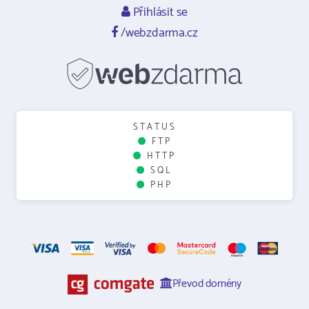
Přihlásit se
/webzdarma.cz
STATUS
FTP
HTTP
SQL
PHP
Převod domény