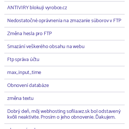
ANTIVIRY blokuji vyrobce.cz
Nedostatočné oprávnenia na zmazanie súborov v FTP
Změna hesla pro FTP
Smazání veškerého obsahu na webu
Ftp správa účtu
max_input_time
Obnovení databáze
změna textu
Dobrý deň, môj webhosting sofiia.wz.sk bol odstavený
kvôli neaktivite. Prosím o jeho obnovenie. Ďakujem.