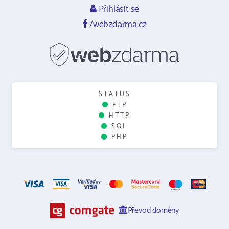
Přihlásit se
/webzdarma.cz
STATUS
FTP
HTTP
SQL
PHP
Převod domény