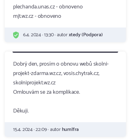
plechanda.unas.cz - obnoveno
mjt.wz.cz - obnoveno
6.4. 2024 · 13:30 · autor
xtedy (Podpora)
Dobrý den, prosím o obnovu webů skolni-
projekt-zdarma.wz.cz, vosis.chytrak.cz,
skolniprojekt.wz.cz
Omlouvám se za komplikace.
Děkuji.
15.4. 2024 · 22:09 · autor
humlfra