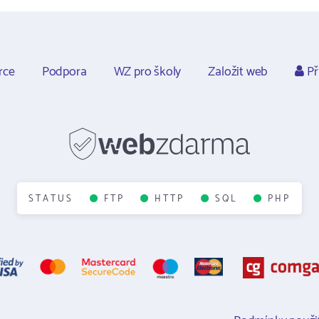
rce
Podpora
WZ pro školy
Založit web
Př
STATUS
FTP
HTTP
SQL
PHP