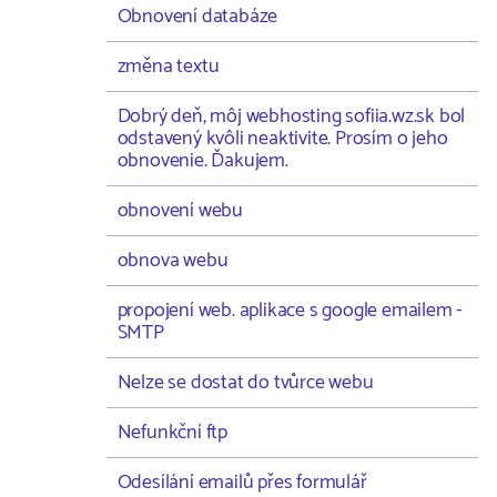
Obnovení databáze
změna textu
Dobrý deň, môj webhosting sofiia.wz.sk bol
odstavený kvôli neaktivite. Prosím o jeho
obnovenie. Ďakujem.
obnovení webu
obnova webu
propojení web. aplikace s google emailem -
SMTP
Nelze se dostat do tvůrce webu
Nefunkční ftp
Odesílání emailů přes formulář