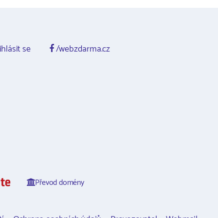
ihlásit se
/webzdarma.cz
Převod domény