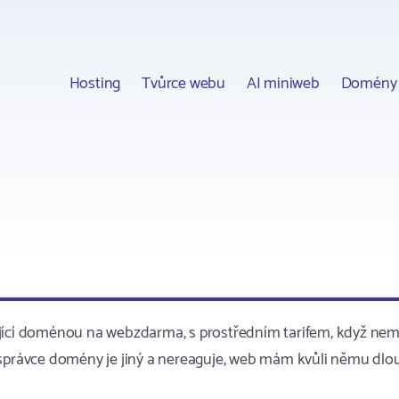
Hosting
Tvůrce webu
AI miniweb
Domény
istující doménou na webzdarma, s prostředním tarifem, když n
ale správce domény je jiný a nereaguje, web mám kvůli němu dl