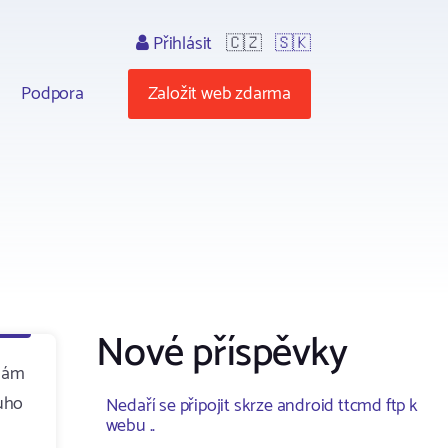
Přihlásit
🇨🇿
🇸🇰
Podpora
Založit web zdarma
Nové příspěvky
emám
ouho
Nedaří se připojit skrze android ttcmd ftp k
webu ..