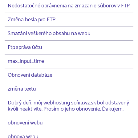
Nedostatočné oprávnenia na zmazanie súborov v FTP
Změna hesla pro FTP
Smazání veškerého obsahu na webu
Ftp správa účtu
max_input_time
Obnovení databáze
změna textu
Dobrý deň, môj webhosting sofiia.wz.sk bol odstavený
kvôli neaktivite. Prosím o jeho obnovenie. Ďakujem.
obnovení webu
obnova webu