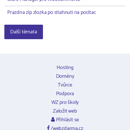
Prazdna zip zlozka po stiahnuti na pocitac
Další témata
Hosting
Domény
Tvůrce
Podpora
WZ pro školy
Založit web
Přihlásit se
/webzdarma.cz