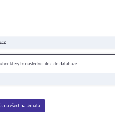
.cz)
bor ktery to nasledne ulozi do databaze
t na všechna témata