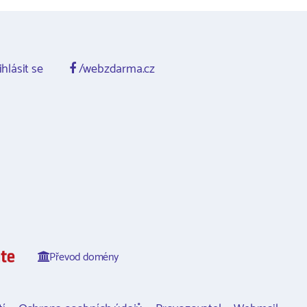
ihlásit se
/webzdarma.cz
Převod domény