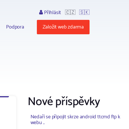
Přihlásit
🇨🇿
🇸🇰
Podpora
Založit web zdarma
Nové příspěvky
Nedaří se připojit skrze android ttcmd ftp k
webu ..