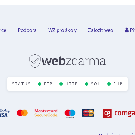
rce
Podpora
WZ pro školy
Založit web
Př
STATUS
FTP
HTTP
SQL
PHP