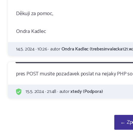
Děkuji za pomoc,
Ondra Kadlec
14.5. 2024 · 10:26 · autor
Ondra Kadlec (trebesinvalecka121.wz
pres POST musite pozadavek poslat na nejaky PHP sou
15.5. 2024 · 21:48 · autor
xtedy (Podpora)
← Zpě