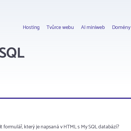
Hosting
Tvůrce webu
AI miniweb
Domény
ySQL
it formulář, který je napsaná v HTML s My SQL databází?