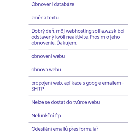
Obnovení databáze
změna textu
Dobrý deň, môj webhosting sofiia.wz.sk bol
odstavený kvôli neaktivite. Prosím o jeho
obnovenie. Ďakujem.
obnovení webu
obnova webu
propojení web. aplikace s google emailem -
SMTP
Nelze se dostat do tvůrce webu
Nefunkční ftp
Odesílání emailů přes formulář