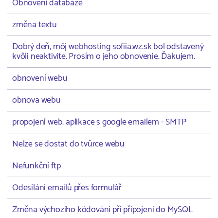
Obnovení databáze
změna textu
Dobrý deň, môj webhosting sofiia.wz.sk bol odstavený
kvôli neaktivite. Prosím o jeho obnovenie. Ďakujem.
obnovení webu
obnova webu
propojení web. aplikace s google emailem - SMTP
Nelze se dostat do tvůrce webu
Nefunkční ftp
Odesílání emailů přes formulář
Změna výchozího kódování při připojení do MySQL