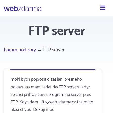
Webzdarma
FTP server
Fórum podpory
→ FTP server
mohl bych poprosit o zaslani presneho
odkazu co mam zadat do FTP serveru kdyz
se chci prihlasit pres program na server pres
FTP. Kdyz dam ....ftp5.webzdarma.cz tak mi to
hlasi chybu. Dekuji moc