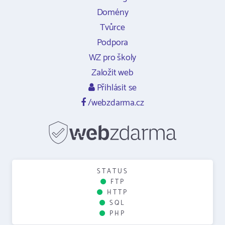
Domény
Tvůrce
Podpora
WZ pro školy
Založit web
Přihlásit se
/webzdarma.cz
STATUS
FTP
HTTP
SQL
PHP