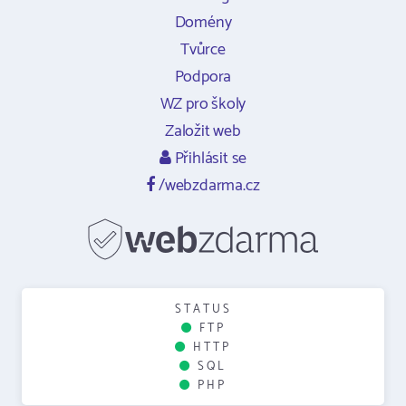
Domény
Tvůrce
Podpora
WZ pro školy
Založit web
Přihlásit se
/webzdarma.cz
STATUS
FTP
HTTP
SQL
PHP