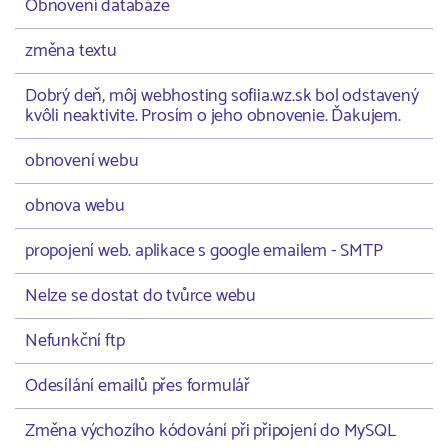
Obnovení databáze
změna textu
Dobrý deň, môj webhosting sofiia.wz.sk bol odstavený
kvôli neaktivite. Prosím o jeho obnovenie. Ďakujem.
obnovení webu
obnova webu
propojení web. aplikace s google emailem - SMTP
Nelze se dostat do tvůrce webu
Nefunkční ftp
Odesílání emailů přes formulář
Změna výchozího kódování při připojení do MySQL