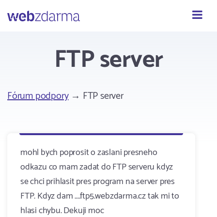
Webzdarma
FTP server
Fórum podpory
→ FTP server
mohl bych poprosit o zaslani presneho
odkazu co mam zadat do FTP serveru kdyz
se chci prihlasit pres program na server pres
FTP. Kdyz dam ....ftp5.webzdarma.cz tak mi to
hlasi chybu. Dekuji moc