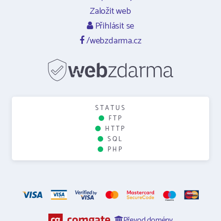
Založit web
Přihlásit se
/webzdarma.cz
STATUS
FTP
HTTP
SQL
PHP
Převod domény