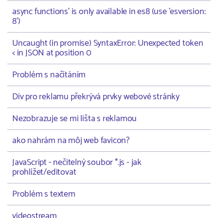
async functions' is only available in es8 (use 'esversion:
8')
Uncaught (in promise) SyntaxError: Unexpected token
< in JSON at position 0
Problém s načítáním
Div pro reklamu překrývá prvky webové stránky
Nezobrazuje se mi lišta s reklamou
ako nahrám na môj web favicon?
JavaScript - nečitelný soubor *.js - jak
prohlížet/editovat
Problém s textem
videostream