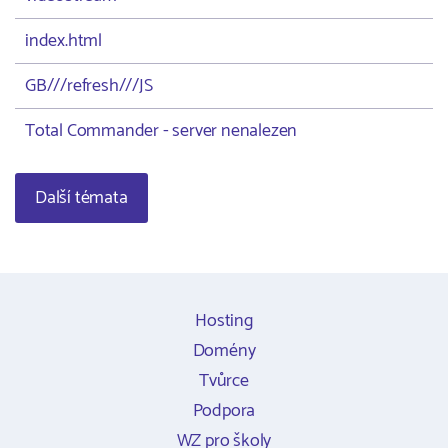
index.html
GB///refresh///JS
Total Commander - server nenalezen
Další témata
Hosting
Domény
Tvůrce
Podpora
WZ pro školy