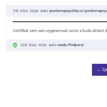
17.8. 2024 · 03:34 · autor
posilovnapsychiky.cz (posilovnapsyc
Certifikat sem vam vygeneroval rucne a bude aktivni 
22.8. 2024 · 10:59 · autor
xtedy (Podpora)
← Zpě