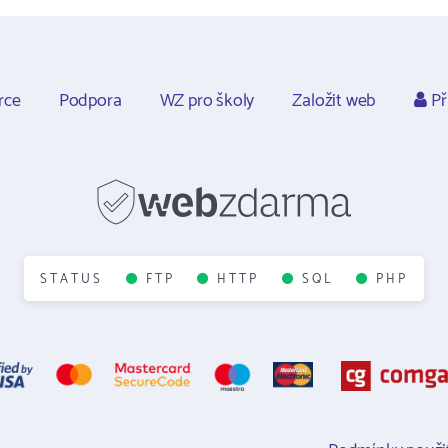
rce
Podpora
WZ pro školy
Založit web
Př
STATUS
FTP
HTTP
SQL
PHP