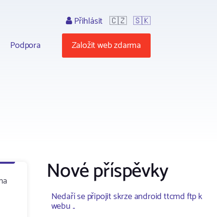
Přihlásit
🇨🇿
🇸🇰
Podpora
Založit web zdarma
Nové příspěvky
 na
Nedaří se připojit skrze android ttcmd ftp k
webu ..