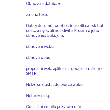
Obnovení databáze
změna textu
Dobrý deň, môj webhosting sofiia.wz.sk bol
odstavený kvôli neaktivite. Prosím o jeho
obnovenie. Ďakujem.
obnovení webu
obnova webu
propojení web. aplikace s google emailem -
SMTP
Nelze se dostat do tvůrce webu
Nefunkční ftp
Odesílání emailů přes formulář