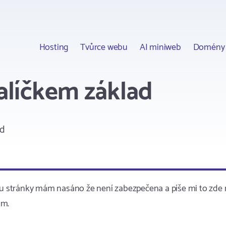
Hosting
Tvůrce webu
AI miniweb
Domény
alíčkem základ
ad
, u stránky mám nasáno že není zabezpečena a píše mi to zde
ám.