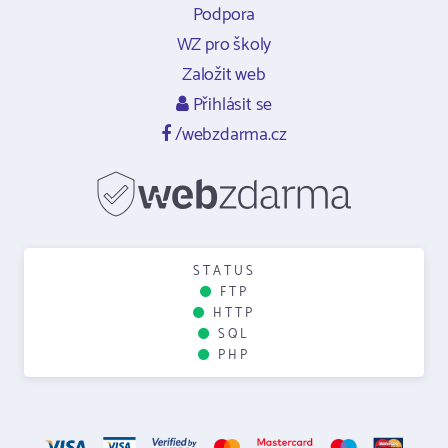
Podpora
WZ pro školy
Založit web
Přihlásit se
/webzdarma.cz
STATUS
FTP
HTTP
SQL
PHP