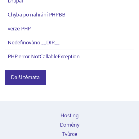
Drupal
Chyba po nahrání PHPBB
verze PHP
Nedefinováno __DIR__
PHP error NotCallableException
Další témata
Hosting
Domény
Tvůrce