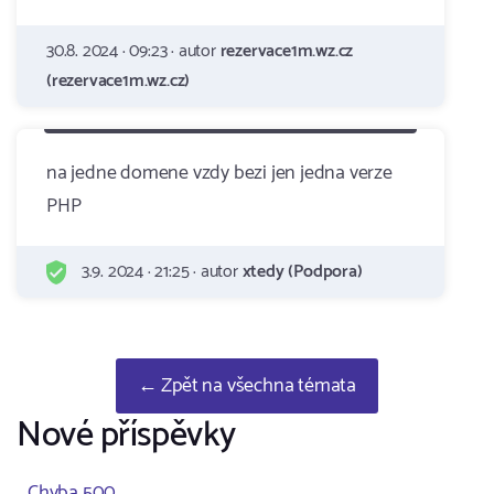
30.8. 2024 · 09:23 · autor
rezervace1m.wz.cz
(rezervace1m.wz.cz)
na jedne domene vzdy bezi jen jedna verze
PHP
3.9. 2024 · 21:25 · autor
xtedy (Podpora)
← Zpět na všechna témata
Nové příspěvky
Chyba 500