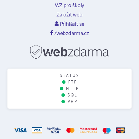
WZ pro školy
Založit web
Přihlásit se
/webzdarma.cz
STATUS
FTP
HTTP
SQL
PHP