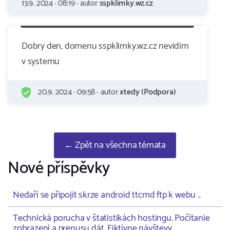
13.9. 2024 · 08:19 · autor
sspklimky.wz.cz
Dobry den, domenu sspklimky.wz.cz nevidim
v systemu
20.9. 2024 · 09:58 · autor
xtedy (Podpora)
← Zpět na všechna témata
Nové příspěvky
Nedaří se připojit skrze android ttcmd ftp k webu ..
Technická porucha v štatistikách hostingu. Počítanie
zobrazení a prenusu dát. Fiktívne návštevy