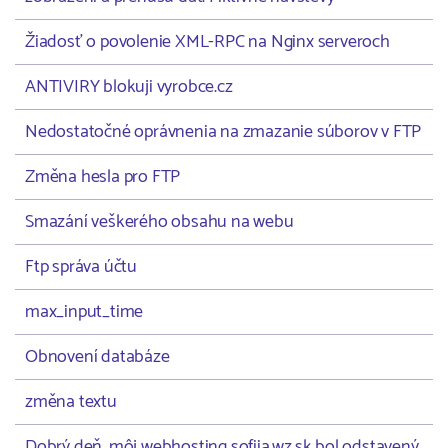
Žiadosť o povolenie XML-RPC na Nginx serveroch
ANTIVIRY blokuji vyrobce.cz
Nedostatočné oprávnenia na zmazanie súborov v FTP
Změna hesla pro FTP
Smazání veškerého obsahu na webu
Ftp správa účtu
max_input_time
Obnovení databáze
změna textu
Dobrý deň, môj webhosting sofiia.wz.sk bol odstavený