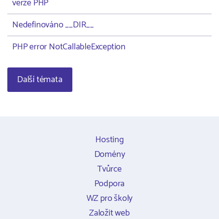
verze PHP
Nedefinováno __DIR__
PHP error NotCallableException
Další témata
Hosting
Domény
Tvůrce
Podpora
WZ pro školy
Založit web