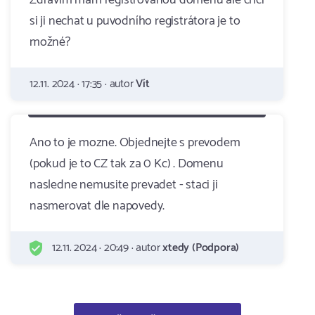
Zdravím mám registrovanou doménu ale chci
si ji nechat u puvodního registrátora je to
možné?
12.11. 2024 · 17:35 · autor
Vít
Ano to je mozne. Objednejte s prevodem
(pokud je to CZ tak za 0 Kc) . Domenu
nasledne nemusite prevadet - staci ji
nasmerovat dle napovedy.
12.11. 2024 · 20:49 · autor
xtedy (Podpora)