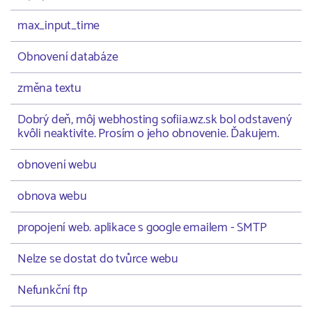
max_input_time
Obnovení databáze
změna textu
Dobrý deň, môj webhosting sofiia.wz.sk bol odstavený
kvôli neaktivite. Prosím o jeho obnovenie. Ďakujem.
obnovení webu
obnova webu
propojení web. aplikace s google emailem - SMTP
Nelze se dostat do tvůrce webu
Nefunkční ftp