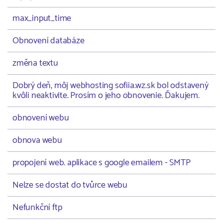
max_input_time
Obnovení databáze
změna textu
Dobrý deň, môj webhosting sofiia.wz.sk bol odstavený
kvôli neaktivite. Prosím o jeho obnovenie. Ďakujem.
obnovení webu
obnova webu
propojení web. aplikace s google emailem - SMTP
Nelze se dostat do tvůrce webu
Nefunkční ftp