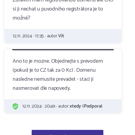
Zdravím mám registrovanou doménu ale chci
si ji nechat u puvodního registrátora je to
možné?
12.11. 2024 · 17:35 · autor
Vít
Ano to je mozne. Objednejte s prevodem
(pokud je to CZ tak za 0 Kc) . Domenu
nasledne nemusite prevadet - staci ji
nasmerovat dle napovedy.
12.11. 2024 · 20:49 · autor
xtedy (Podpora)