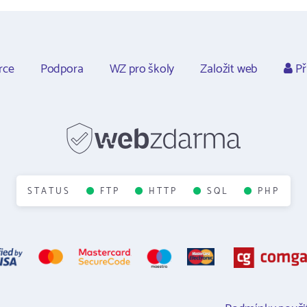
rce
Podpora
WZ pro školy
Založit web
Př
STATUS
FTP
HTTP
SQL
PHP