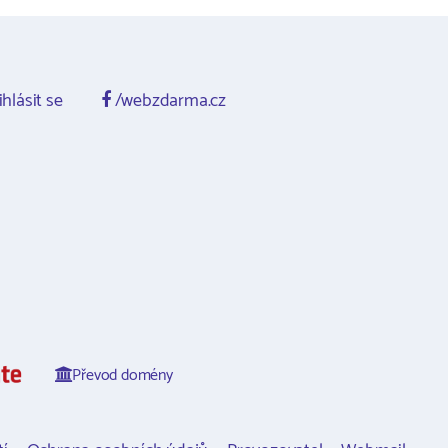
ihlásit se
/webzdarma.cz
Převod domény