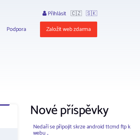
Přihlásit
🇨🇿
🇸🇰
Podpora
Založit web zdarma
Nové příspěvky
Nedaří se připojit skrze android ttcmd ftp k
webu ..