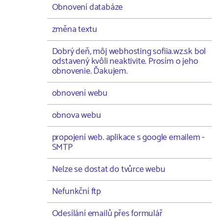
Obnovení databáze
změna textu
Dobrý deň, môj webhosting sofiia.wz.sk bol
odstavený kvôli neaktivite. Prosím o jeho
obnovenie. Ďakujem.
obnovení webu
obnova webu
propojení web. aplikace s google emailem -
SMTP
Nelze se dostat do tvůrce webu
Nefunkční ftp
Odesílání emailů přes formulář