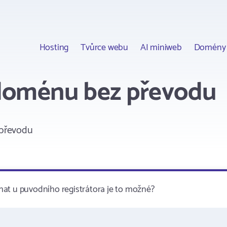
Hosting
Tvůrce webu
AI miniweb
Domény
 doménu bez převodu
převodu
hat u puvodního registrátora je to možné?