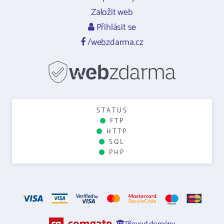
Založit web
Přihlásit se
/webzdarma.cz
STATUS
FTP
HTTP
SQL
PHP