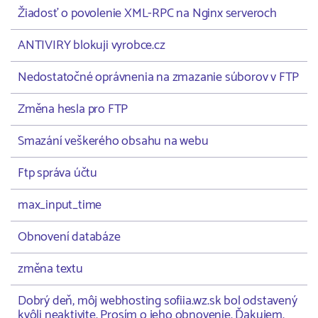
Žiadosť o povolenie XML-RPC na Nginx serveroch
ANTIVIRY blokuji vyrobce.cz
Nedostatočné oprávnenia na zmazanie súborov v FTP
Změna hesla pro FTP
Smazání veškerého obsahu na webu
Ftp správa účtu
max_input_time
Obnovení databáze
změna textu
Dobrý deň, môj webhosting sofiia.wz.sk bol odstavený
kvôli neaktivite. Prosím o jeho obnovenie. Ďakujem.