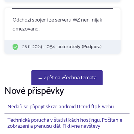
Odchozi spojeni ze serveru WZ neni nijak
omezovano.
26.11. 2024 · 10:54 · autor
xtedy (Podpora)
← Zpět na všechna témata
Nové příspěvky
Nedaří se připojit skrze android ttcmd ftp k webu ..
Technická porucha v štatistikách hostingu. Počítanie
zobrazení a prenusu dát. Fiktívne návštevy