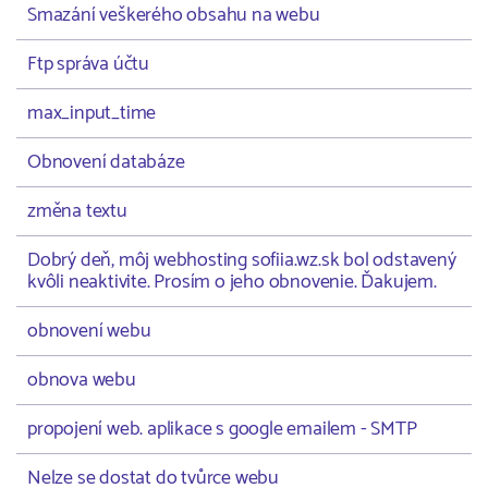
Smazání veškerého obsahu na webu
Ftp správa účtu
max_input_time
Obnovení databáze
změna textu
Dobrý deň, môj webhosting sofiia.wz.sk bol odstavený
kvôli neaktivite. Prosím o jeho obnovenie. Ďakujem.
obnovení webu
obnova webu
propojení web. aplikace s google emailem - SMTP
Nelze se dostat do tvůrce webu