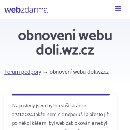
Webzdarma
obnovení webu
doli.wz.cz
Fórum podpory
→ obnovení webu doli.wz.cz
Naposledy jsem byl na vaši stránce
27.11.2024,takže jsem nic neporušil a přesto již
po několikáté mi byl web zablokován a nebyl