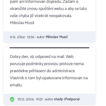
jsem ani informován dopředu. Žádám o
okamžité znovu spuštění webu a aby se tato
vaše chyba již vícekrát neopakovala.
Miloslav Musil
9.12. 2024 · 13:56 · autor
Miloslav Musil
Dobry den, viz odpoved na mail. Web
porusuje podminky provozu protoze nema
pravidelne prihlaseni do administrace.
Vlastnik o tom byl opakovane informovan na
emailu.
10.12. 2024 · 10:31 · autor
xtedy (Podpora)