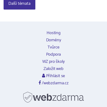
Další témata
Hosting
Domény
Tvůrce
Podpora
WZ pro školy
Založit web
Přihlásit se
/webzdarma.cz