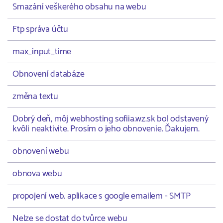
Smazání veškerého obsahu na webu
Ftp správa účtu
max_input_time
Obnovení databáze
změna textu
Dobrý deň, môj webhosting sofiia.wz.sk bol odstavený
kvôli neaktivite. Prosím o jeho obnovenie. Ďakujem.
obnovení webu
obnova webu
propojení web. aplikace s google emailem - SMTP
Nelze se dostat do tvůrce webu