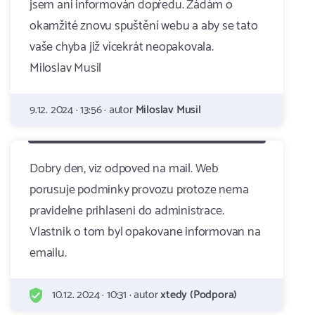
jsem ani informován dopředu. Žádám o
okamžité znovu spuštění webu a aby se tato
vaše chyba již vícekrát neopakovala.
Miloslav Musil
9.12. 2024 · 13:56 · autor
Miloslav Musil
Dobry den, viz odpoved na mail. Web
porusuje podminky provozu protoze nema
pravidelne prihlaseni do administrace.
Vlastnik o tom byl opakovane informovan na
emailu.
10.12. 2024 · 10:31 · autor
xtedy (Podpora)