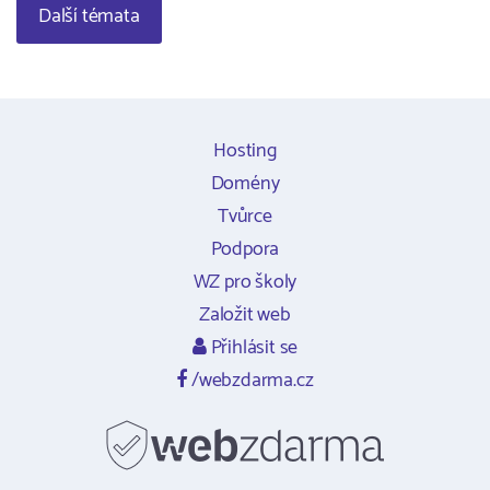
Další témata
Hosting
Domény
Tvůrce
Podpora
WZ pro školy
Založit web
Přihlásit se
/webzdarma.cz