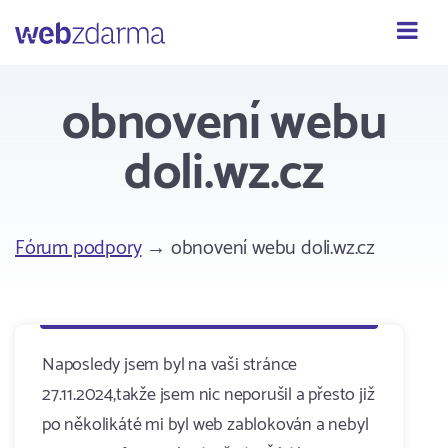
Webzdarma
obnovení webu
doli.wz.cz
Fórum podpory
→ obnovení webu doli.wz.cz
Naposledy jsem byl na vaši stránce
27.11.2024,takže jsem nic neporušil a přesto již
po několikáté mi byl web zablokován a nebyl