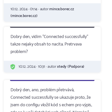
10.12. 2024 · 01:14 · autor
mince.borec.cz
(mince.borec.cz)
Dobry den, vidim "Connected successfully"
takze nejaky obsah to nacita. Pretrvava
problem?
10.12. 2024 · 10:31 · autor
xtedy (Podpora)
Dobrý den, ano, problém přetrvává,
Connected successfully se ukazuje proto, že
jsem do configu vložil kód s echem pro výpis,