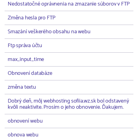
Nedostatočné oprávnenia na zmazanie súborov v FTP
Změna hesla pro FTP
Smazání veškerého obsahu na webu
Ftp správa účtu
max_input_time
Obnovení databáze
změna textu
Dobrý deň, môj webhosting sofiia.wz.sk bol odstavený
kvôli neaktivite. Prosím o jeho obnovenie. Ďakujem.
obnovení webu
obnova webu