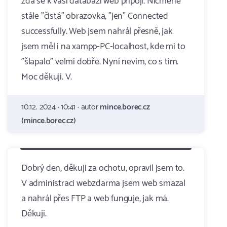
zda se k vaši databázi web připojí. Nicméně
stále "čistá" obrazovka, "jen" Connected
successfully. Web jsem nahrál přesně, jak
jsem měl i na xampp-PC-localhost, kde mi to
"šlapalo" velmi dobře. Nyní nevím, co s tím.
Moc děkuji. V.
10.12. 2024 · 10:41 · autor
mince.borec.cz
(mince.borec.cz)
Dobrý den, děkuji za ochotu, opravil jsem to.
V administraci webzdarma jsem web smazal
a nahrál přes FTP a web funguje, jak má.
Děkuji.