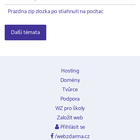
Prazdna zip zlozka po stiahnuti na pocitac
Další témata
Hosting
Domény
Tvůrce
Podpora
WZ pro školy
Založit web
Přihlásit se
/webzdarma.cz