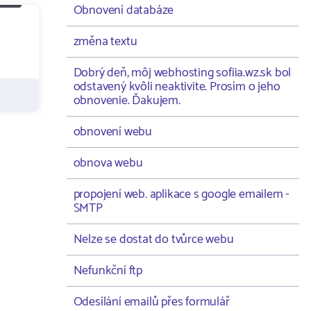
Obnovení databáze
změna textu
Dobrý deň, môj webhosting sofiia.wz.sk bol
odstavený kvôli neaktivite. Prosím o jeho
obnovenie. Ďakujem.
obnovení webu
obnova webu
propojení web. aplikace s google emailem -
SMTP
Nelze se dostat do tvůrce webu
Nefunkční ftp
Odesílání emailů přes formulář