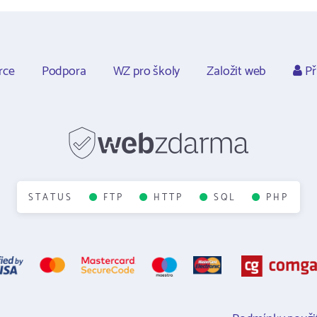
rce
Podpora
WZ pro školy
Založit web
Př
STATUS
FTP
HTTP
SQL
PHP