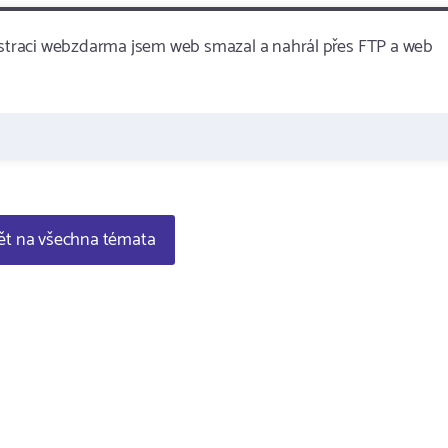
nistraci webzdarma jsem web smazal a nahrál přes FTP a web
t na všechna témata