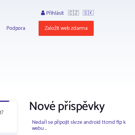
Přihlásit
🇨🇿
🇸🇰
Podpora
Založit web zdarma
Nové příspěvky
t?
Nedaří se připojit skrze android ttcmd ftp k
webu ..