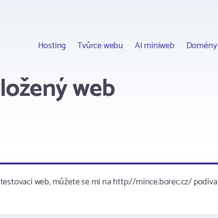
Hosting
Tvůrce webu
AI miniweb
Domény
vložený web
testovací web, můžete se mi na http://mince.borec.cz/ podíva