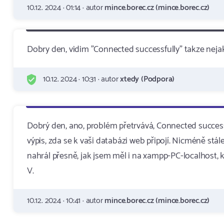
10.12. 2024 · 01:14 · autor
mince.borec.cz (mince.borec.cz)
Dobry den, vidim "Connected successfully" takze neja
10.12. 2024 · 10:31 · autor
xtedy (Podpora)
Dobrý den, ano, problém přetrvává, Connected successf
výpis, zda se k vaši databázi web připojí. Nicméně stá
nahrál přesně, jak jsem měl i na xampp-PC-localhost, k
V.
10.12. 2024 · 10:41 · autor
mince.borec.cz (mince.borec.cz)