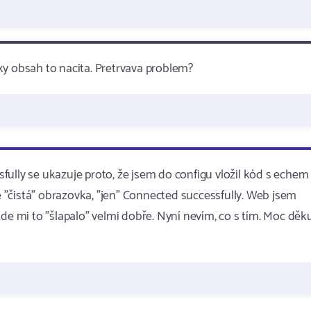
ky obsah to nacita. Pretrvava problem?
ully se ukazuje proto, že jsem do configu vložil kód s echem
le "čistá" obrazovka, "jen" Connected successfully. Web jsem
de mi to "šlapalo" velmi dobře. Nyní nevím, co s tím. Moc děkuj