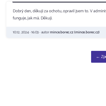
Dobrý den, děkuji za ochotu, opravil jsem to. V admi
funguje, jak má. Děkuji.
10.12. 2024 · 16:03 · autor
mince.borec.cz (mince.borec.cz)
← Zpě