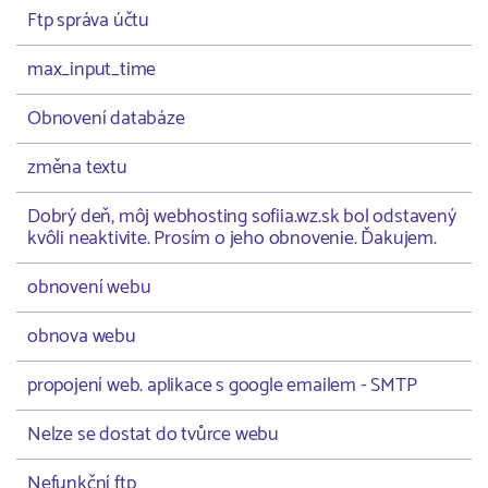
Ftp správa účtu
max_input_time
Obnovení databáze
změna textu
Dobrý deň, môj webhosting sofiia.wz.sk bol odstavený
kvôli neaktivite. Prosím o jeho obnovenie. Ďakujem.
obnovení webu
obnova webu
propojení web. aplikace s google emailem - SMTP
Nelze se dostat do tvůrce webu
Nefunkční ftp