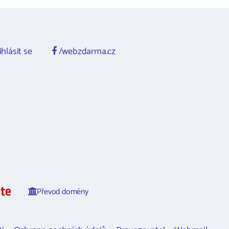
ihlásit se
/webzdarma.cz
Převod domény