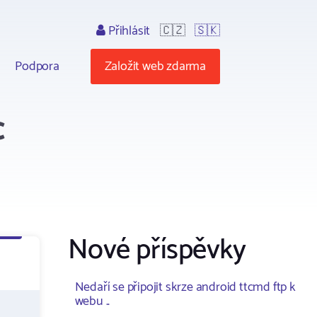
Přihlásit
🇨🇿
🇸🇰
Podpora
Založit web zdarma
c
Nové příspěvky
Nedaří se připojit skrze android ttcmd ftp k
webu ..