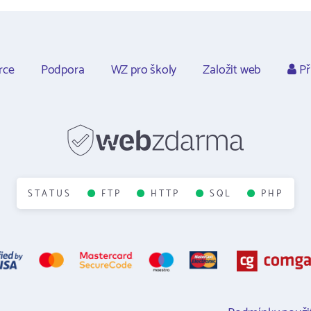
rce
Podpora
WZ pro školy
Založit web
Př
STATUS
FTP
HTTP
SQL
PHP