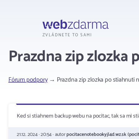
Webzdarma
ZVLÁDNETE TO SAMI
Prazdna zip zlozka p
Fórum podpory
→ Prazdna zip zlozka po stiahnuti n
Ked si stiahnem backup webu na pocitac, tak sa mi s
21.12. 2024 · 20:54 · autor
pocitacenotebookyjl4d.wz.sk (poci