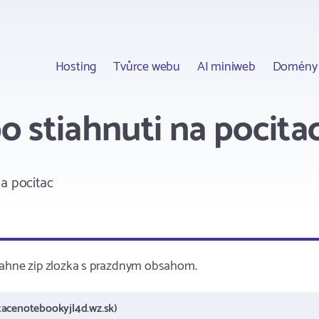
Hosting
Tvůrce webu
AI miniweb
Domény
o stiahnuti na pocita
a pocitac
tiahne zip zlozka s prazdnym obsahom.
tacenotebookyjl4d.wz.sk)