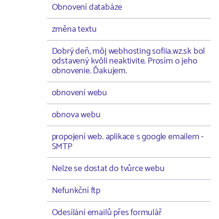
Obnovení databáze
změna textu
Dobrý deň, môj webhosting sofiia.wz.sk bol
odstavený kvôli neaktivite. Prosím o jeho
obnovenie. Ďakujem.
obnovení webu
obnova webu
propojení web. aplikace s google emailem -
SMTP
Nelze se dostat do tvůrce webu
Nefunkční ftp
Odesílání emailů přes formulář