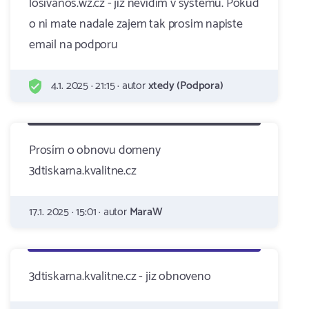
losivanos.wz.cz - jiz nevidim v systemu. Pokud
o ni mate nadale zajem tak prosim napiste
email na podporu
4.1. 2025 · 21:15 · autor
xtedy (Podpora)
Prosím o obnovu domeny
3dtiskarna.kvalitne.cz
17.1. 2025 · 15:01 · autor
MaraW
3dtiskarna.kvalitne.cz - jiz obnoveno