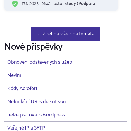
17.1. 2025 · 21:42 · autor
xtedy (Podpora)
← Zpět na všechna témata
Nové příspěvky
Obnovení odstavených služeb
Nevím
Kódy Agrofert
Nefunkční URl s diakritikou
nelze pracovat s wordpress
Veřejné IP a SFTP