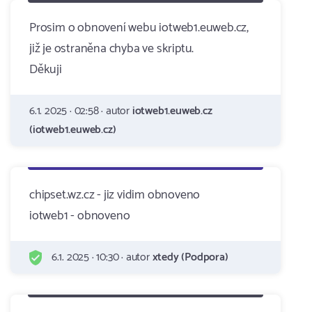
Prosim o obnovení webu iotweb1.euweb.cz,
již je ostraněna chyba ve skriptu.
Děkuji
6.1. 2025 · 02:58 · autor
iotweb1.euweb.cz
(iotweb1.euweb.cz)
chipset.wz.cz - jiz vidim obnoveno
iotweb1 - obnoveno
6.1. 2025 · 10:30 · autor
xtedy (Podpora)