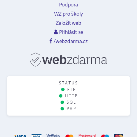
Podpora
WZ pro školy
Založit web
Přihlásit se
/webzdarma.cz
STATUS
FTP
HTTP
SQL
PHP