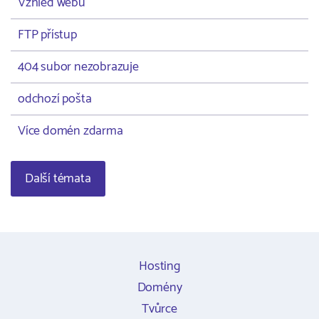
Vzhled webu
FTP přístup
404 subor nezobrazuje
odchozí pošta
Více domén zdarma
Další témata
Hosting
Domény
Tvůrce