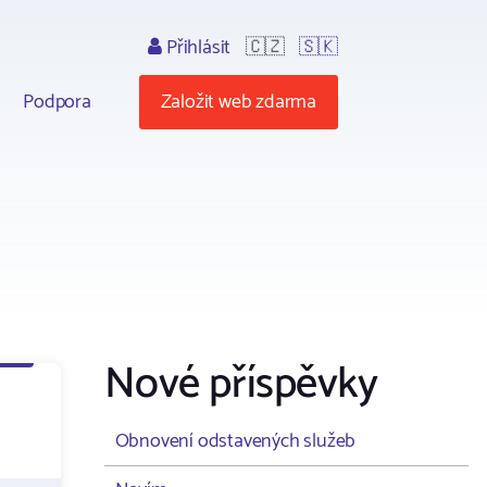
Přihlásit
🇨🇿
🇸🇰
Podpora
Založit web zdarma
Nové příspěvky
Obnovení odstavených služeb