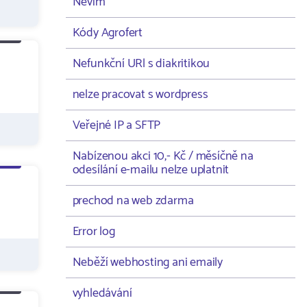
Nevím
Kódy Agrofert
Nefunkční URl s diakritikou
nelze pracovat s wordpress
Veřejné IP a SFTP
Nabízenou akci 10,- Kč / měsíčně na
odesílání e-mailu nelze uplatnit
prechod na web zdarma
Error log
Neběží webhosting ani emaily
vyhledávání