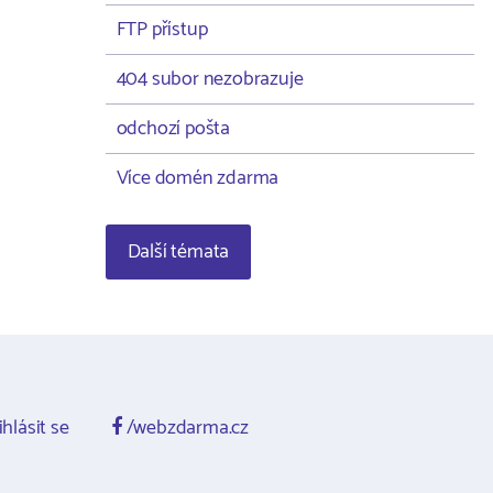
FTP přístup
404 subor nezobrazuje
odchozí pošta
Více domén zdarma
Další témata
ihlásit se
/webzdarma.cz