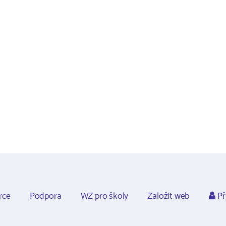
rce
Podpora
WZ pro školy
Založit web
Př