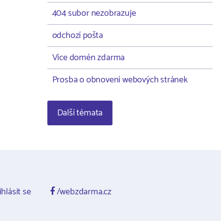
404 subor nezobrazuje
odchozí pošta
Více domén zdarma
Prosba o obnovení webových stránek
Další témata
ihlásit se
/webzdarma.cz