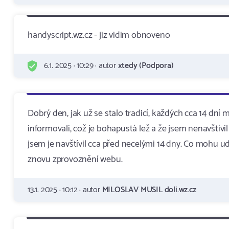
handyscript.wz.cz - jiz vidim obnoveno
6.1. 2025 · 10:29 · autor
xtedy (Podpora)
Dobrý den, jak už se stalo tradicí, každých cca 14 dní 
informovali, což je bohapustá lež a že jsem nenavštívi
jsem je navštívil cca před necelými 14 dny. Co mohu udě
znovu zprovoznění webu.
13.1. 2025 · 10:12 · autor
MILOSLAV MUSIL doli.wz.cz