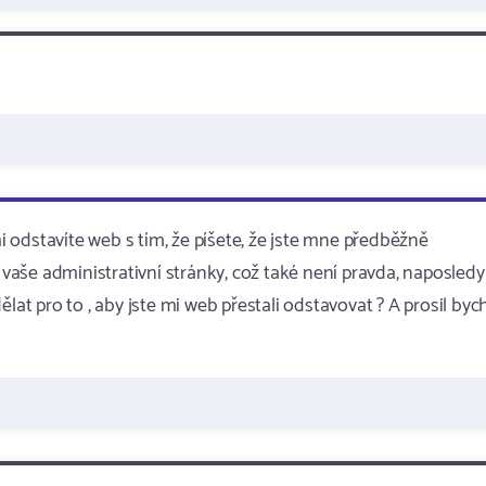
mi odstavíte web s tím, že píšete, že jste mne předběžně
l vaše administrativní stránky, což také není pravda, naposledy
lat pro to , aby jste mi web přestali odstavovat ? A prosil byc