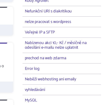
Kódy Agrofert
Nefunkční URl s diakritikou
nelze pracovat s wordpress
Veřejné IP a SFTP
Nabízenou akci 10,- Kč / měsíčně na
odesílání e-mailu nelze uplatnit
prechod na web zdarma
h o
Error log
Neběží webhosting ani emaily
vyhledávání
MySQL