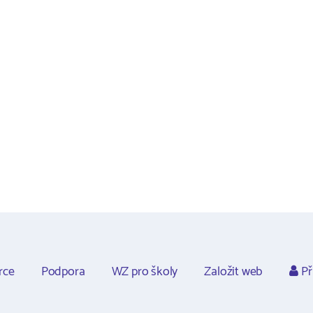
rce
Podpora
WZ pro školy
Založit web
Př