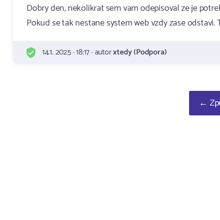
Dobry den, nekolikrat sem vam odepisoval ze je potreb
Pokud se tak nestane system web vzdy zase odstavi. T
14.1. 2025 · 18:17 · autor
xtedy (Podpora)
← Zpě