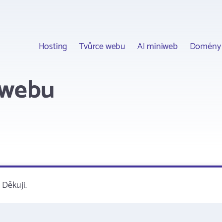
Hosting
Tvůrce webu
AI miniweb
Domény
/webu
Děkuji.