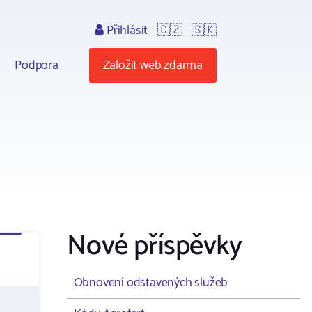
Přihlásit
🇨🇿
🇸🇰
Podpora
Založit web zdarma
Nové příspěvky
Obnovení odstavených služeb