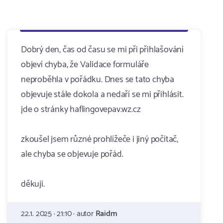
Dobrý den, čas od času se mi při přihlašování
objeví chyba, že Validace formuláře
neproběhla v pořádku. Dnes se tato chyba
objevuje stále dokola a nedaří se mi přihlásit.
jde o stránky haflingovepav.wz.cz
zkoušel jsem různé prohlížeče i jiný počítač,
ale chyba se objevuje pořád.
děkuji.
22.1. 2025 · 21:10 · autor
Raidm