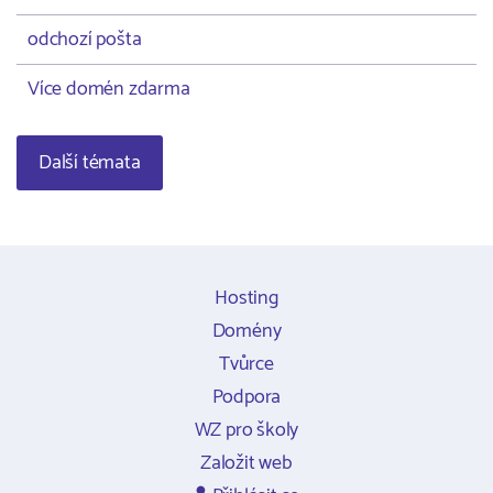
odchozí pošta
Více domén zdarma
Další témata
Hosting
Domény
Tvůrce
Podpora
WZ pro školy
Založit web