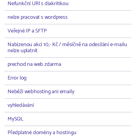
Nefunkční URl s diakritikou
nelze pracovat s wordpress
Veřejné IP a SFTP
Nabízenou akci 10,- Kč / měsíčně na odesílání e-mailu
nelze uplatnit
prechod na web zdarma
Error log
Neběží webhosting ani emaily
vyhledávání
MySQL
Předplatné domény a hostingu