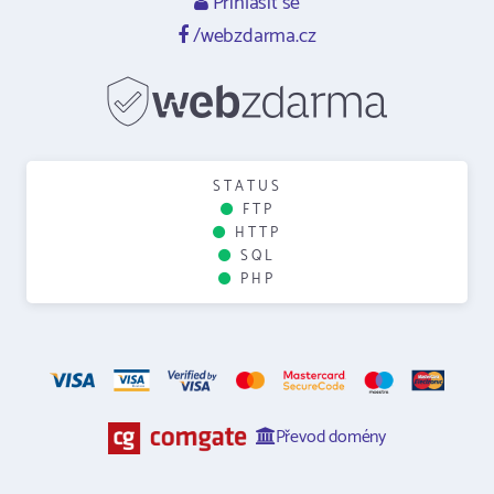
Přihlásit se
/webzdarma.cz
STATUS
FTP
HTTP
SQL
PHP
Převod domény