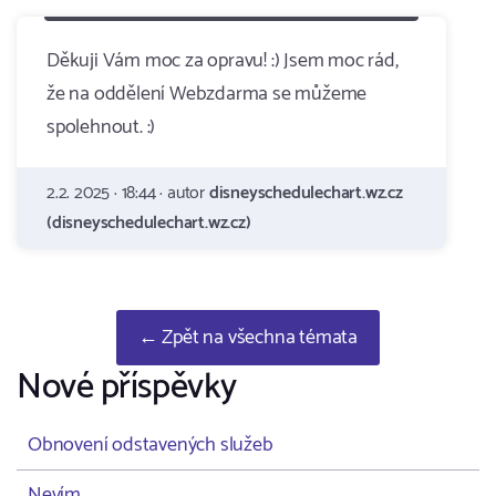
Děkuji Vám moc za opravu! :) Jsem moc rád,
že na oddělení Webzdarma se můžeme
spolehnout. :)
2.2. 2025 · 18:44 · autor
disneyschedulechart.wz.cz
(disneyschedulechart.wz.cz)
← Zpět na všechna témata
Nové příspěvky
Obnovení odstavených služeb
Nevím