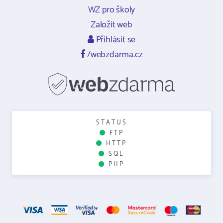
WZ pro školy
Založit web
Přihlásit se
/webzdarma.cz
STATUS
FTP
HTTP
SQL
PHP