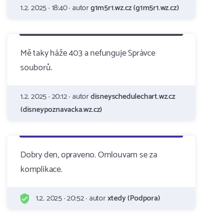
1.2. 2025 · 18:40 · autor
g1m5r1.wz.cz (g1m5r1.wz.cz)
Mě taky háže 403 a nefunguje Správce
souborů.
1.2. 2025 · 20:12 · autor
disneyschedulechart.wz.cz
(disneypoznavacka.wz.cz)
Dobry den, opraveno. Omlouvam se za
komplikace.
1.2. 2025 · 20:52 · autor
xtedy (Podpora)