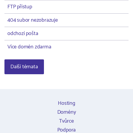
FTP přístup
404 subor nezobrazuje
odchozí pošta
Více domén zdarma
Další témata
Hosting
Domény
Tvůrce
Podpora