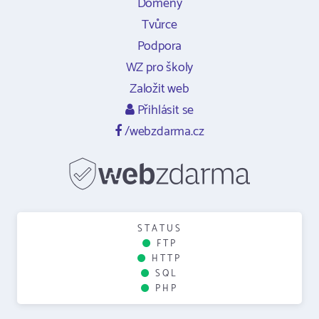
Domény
Tvůrce
Podpora
WZ pro školy
Založit web
Přihlásit se
/webzdarma.cz
STATUS
FTP
HTTP
SQL
PHP