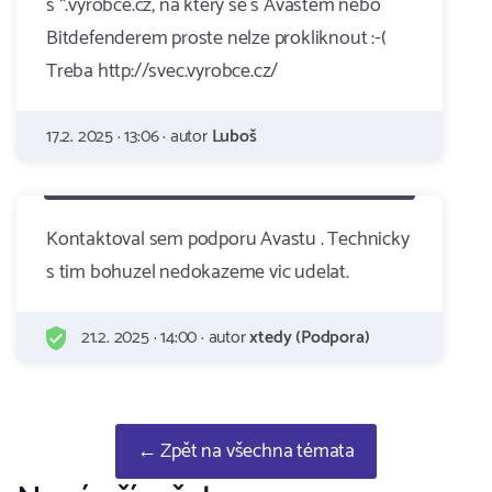
s *.vyrobce.cz, na ktery se s Avastem nebo
Bitdefenderem proste nelze prokliknout :-(
Treba http://svec.vyrobce.cz/
17.2. 2025 · 13:06 · autor
Luboš
Kontaktoval sem podporu Avastu . Technicky
s tim bohuzel nedokazeme vic udelat.
21.2. 2025 · 14:00 · autor
xtedy (Podpora)
← Zpět na všechna témata