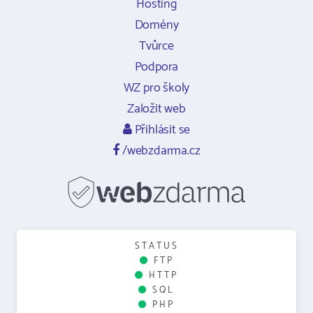
Hosting
Domény
Tvůrce
Podpora
WZ pro školy
Založit web
Přihlásit se
/webzdarma.cz
STATUS
FTP
HTTP
SQL
PHP