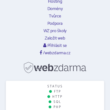
Hosting
Domény
Tvůrce
Podpora
WZ pro školy
Založit web
Přihlásit se
/webzdarma.cz
STATUS
FTP
HTTP
SQL
PHP