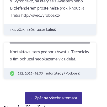
s *.vyrobce.cz, na ktery se s Avastem nebo
Bitdefenderem proste nelze prokliknout :-(
Treba http://svec.vyrobce.cz/
17.2. 2025 · 13:06 · autor
Luboš
Kontaktoval sem podporu Avastu . Technicky
s tim bohuzel nedokazeme vic udelat.
21.2. 2025 · 14:00 · autor
xtedy (Podpora)
← Zpět na všechna témata