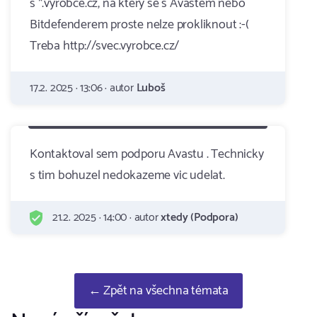
s *.vyrobce.cz, na ktery se s Avastem nebo
Bitdefenderem proste nelze prokliknout :-(
Treba http://svec.vyrobce.cz/
17.2. 2025 · 13:06 · autor
Luboš
Kontaktoval sem podporu Avastu . Technicky
s tim bohuzel nedokazeme vic udelat.
21.2. 2025 · 14:00 · autor
xtedy (Podpora)
← Zpět na všechna témata