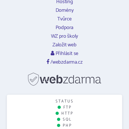
Hosting
Domény
Tvůrce
Podpora
WZ pro školy
Založit web
Přihlásit se
/webzdarma.cz
STATUS
FTP
HTTP
SQL
PHP