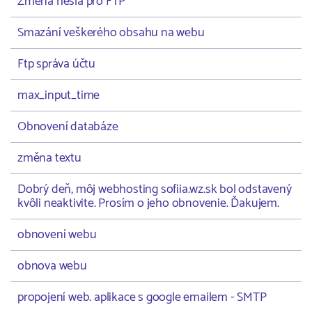
Změna hesla pro FTP
Smazání veškerého obsahu na webu
Ftp správa účtu
max_input_time
Obnovení databáze
změna textu
Dobrý deň, môj webhosting sofiia.wz.sk bol odstavený
kvôli neaktivite. Prosím o jeho obnovenie. Ďakujem.
obnovení webu
obnova webu
propojení web. aplikace s google emailem - SMTP