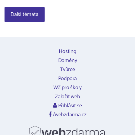
Další témata
Hosting
Domény
Tvůrce
Podpora
WZ pro školy
Založit web
Přihlásit se
/webzdarma.cz