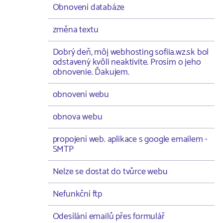
Obnovení databáze
změna textu
Dobrý deň, môj webhosting sofiia.wz.sk bol
odstavený kvôli neaktivite. Prosím o jeho
obnovenie. Ďakujem.
obnovení webu
obnova webu
propojení web. aplikace s google emailem -
SMTP
Nelze se dostat do tvůrce webu
Nefunkční ftp
Odesílání emailů přes formulář