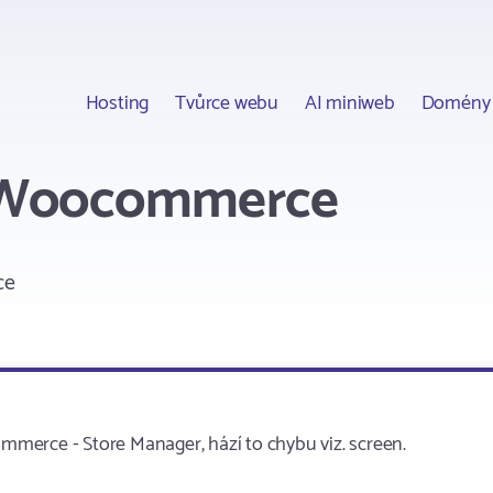
Hosting
Tvůrce webu
AI miniweb
Domény
o Woocommerce
ce
merce - Store Manager, hází to chybu viz. screen.