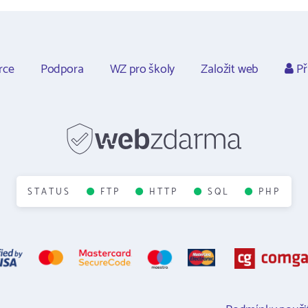
rce
Podpora
WZ pro školy
Založit web
Př
STATUS
FTP
HTTP
SQL
PHP