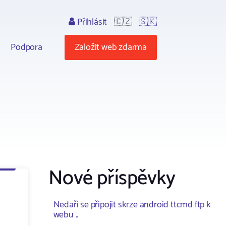
Přihlásit
🇨🇿
🇸🇰
Podpora
Založit web zdarma
Nové příspěvky
Nedaří se připojit skrze android ttcmd ftp k
webu ..