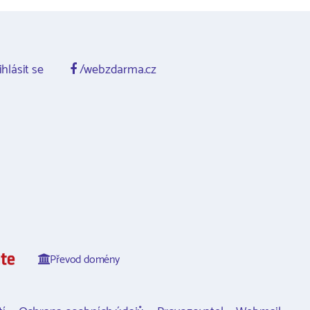
ihlásit se
/webzdarma.cz
Převod domény