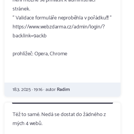
není možné se přihlásit k administraci
stránek.
" Validace formuláře neproběhla v pořádku!!! "
https://www.webzdarma.cz/admin/login/?
backlink=9ackb
prohlížeč: Opera, Chrome
18.3. 2025 · 19:16 · autor
Radim
Též to samé. Nedá se dostat do žádného z
mých 4 webů.