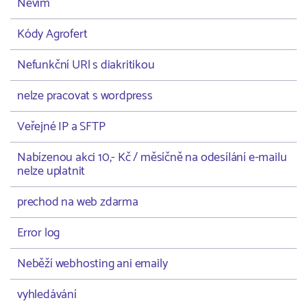
Nevím
Kódy Agrofert
Nefunkční URl s diakritikou
nelze pracovat s wordpress
Veřejné IP a SFTP
Nabízenou akci 10,- Kč / měsíčně na odesílání e-mailu
nelze uplatnit
prechod na web zdarma
Error log
Neběží webhosting ani emaily
vyhledávání