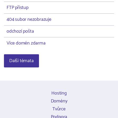
FTP přístup
404 subor nezobrazuje
odchozí pošta
Více domén zdarma
Další témata
Hosting
Domény
Tvůrce
Podpora