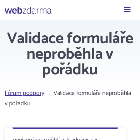
Webzdarma
Validace formuláře
neproběhla v
pořádku
Fórum podpory
→ Validace formuláře neproběhla
v pořádku