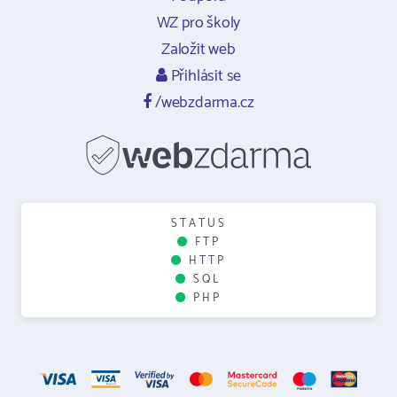
WZ pro školy
Založit web
Přihlásit se
/webzdarma.cz
STATUS
FTP
HTTP
SQL
PHP