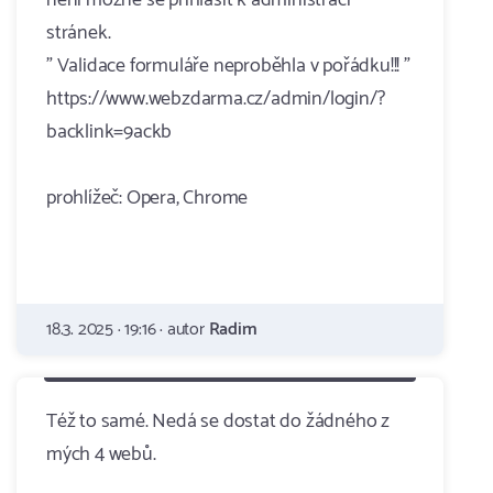
není možné se přihlásit k administraci
stránek.
" Validace formuláře neproběhla v pořádku!!! "
https://www.webzdarma.cz/admin/login/?
backlink=9ackb
prohlížeč: Opera, Chrome
18.3. 2025 · 19:16 · autor
Radim
Též to samé. Nedá se dostat do žádného z
mých 4 webů.