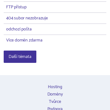
FTP přístup
404 subor nezobrazuje
odchozí pošta
Více domén zdarma
Další témata
Hosting
Domény
Tvůrce
Podpora