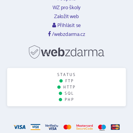
WZ pro školy
Založit web
Přihlásit se
/webzdarma.cz
STATUS
FTP
HTTP
SQL
PHP