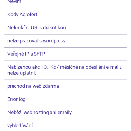
Nevím
Kódy Agrofert
Nefunkční URl s diakritikou
nelze pracovat s wordpress
Veřejné IP a SFTP
Nabízenou akci 10,- Kč / měsíčně na odesílání e-mailu
nelze uplatnit
prechod na web zdarma
Error log
Neběží webhosting ani emaily
vyhledávání