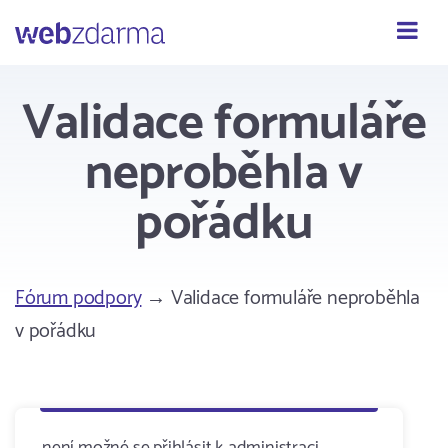
Webzdarma
Validace formuláře
neproběhla v
pořádku
Fórum podpory
→ Validace formuláře neproběhla
v pořádku