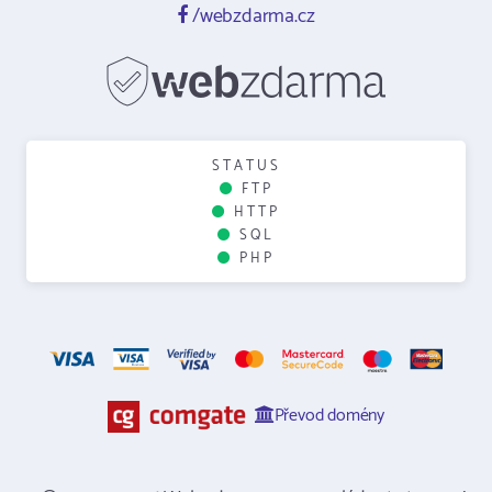
/webzdarma.cz
STATUS
FTP
HTTP
SQL
PHP
Převod domény