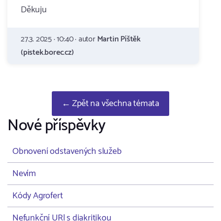
Děkuju
27.3. 2025 · 10:40 · autor
Martin Píštěk
(pistek.borec.cz)
← Zpět na všechna témata
Nové příspěvky
Obnovení odstavených služeb
Nevím
Kódy Agrofert
Nefunkční URl s diakritikou