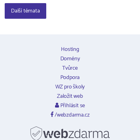
Další témata
Hosting
Domény
Tvůrce
Podpora
WZ pro školy
Založit web
Přihlásit se
/webzdarma.cz