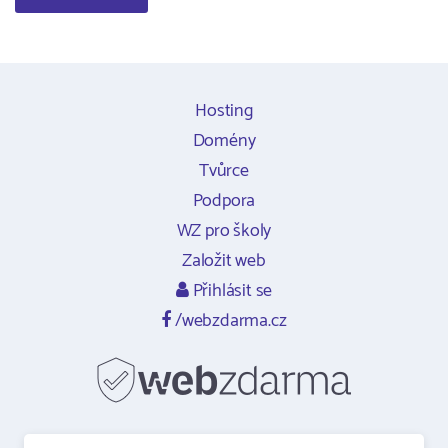
Hosting
Domény
Tvůrce
Podpora
WZ pro školy
Založit web
Přihlásit se
/webzdarma.cz