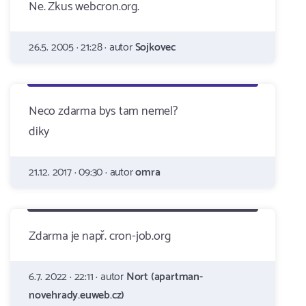
Ne. Zkus webcron.org.
26.5. 2005 · 21:28 · autor
Sojkovec
Neco zdarma bys tam nemel?
diky
21.12. 2017 · 09:30 · autor
omra
Zdarma je např. cron-job.org
6.7. 2022 · 22:11 · autor
Nort (apartman-
novehrady.euweb.cz)